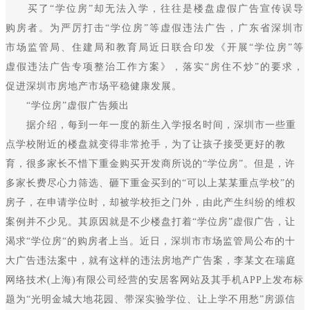
买了“学位房”却无法入学，往往是楼盘虚假广告宣传误导
购房者。为严厉打击“学位房”等虚假违法广告，广东省深圳市
市场监管局、住建局和教育局近日联合印发《开展“学位房”等
虚假违法广告专项整治工作方案》，落实“房住不炒”的要求，
促进深圳市房地产市场平稳健康发展。
“学位房”虚假广告频出
据介绍，每到一年一度的新生入学报名时间，深圳市一些重
点学校附近的楼盘就变得非常抢手，为了让孩子接受更好的教
育，很多家长不惜下重金购买开发商所说的“学位房”。但是，许
多家长费尽心力筛选、砸下重金买到的“可以上某某重点学校”的
房子，在申请学位时，却被学校拒之门外，由此产生纠纷的维权
案例并不少见。其原因就是不少楼盘打着“学位房”虚假广告，让
渴求“学位房“的购房者上当。近日，深圳市市场监管局公布的十
大广告违法案中，就有这样的违法房地产广告案，李某文在瑞庭
网络技术(上海)有限公司经营的安居客网站及其手机APP上发布标
题为“光明金城大地花园、带深实验学位、让上学不用愁”房源信