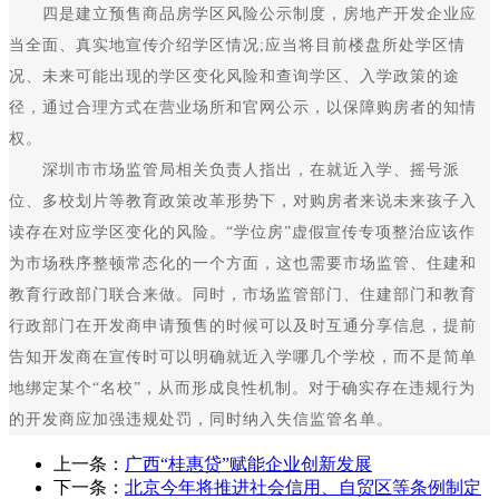
四是建立预售商品房学区风险公示制度，房地产开发企业应
当全面、真实地宣传介绍学区情况;应当将目前楼盘所处学区情
况、未来可能出现的学区变化风险和查询学区、入学政策的途
径，通过合理方式在营业场所和官网公示，以保障购房者的知情
权。
深圳市市场监管局相关负责人指出，在就近入学、摇号派
位、多校划片等教育政策改革形势下，对购房者来说未来孩子入
读存在对应学区变化的风险。“学位房”虚假宣传专项整治应该作
为市场秩序整顿常态化的一个方面，这也需要市场监管、住建和
教育行政部门联合来做。同时，市场监管部门、住建部门和教育
行政部门在开发商申请预售的时候可以及时互通分享信息，提前
告知开发商在宣传时可以明确就近入学哪几个学校，而不是简单
地绑定某个“名校”，从而形成良性机制。对于确实存在违规行为
的开发商应加强违规处罚，同时纳入失信监管名单。
上一条：
广西“桂惠贷”赋能企业创新发展
下一条：
北京今年将推进社会信用、自贸区等条例制定