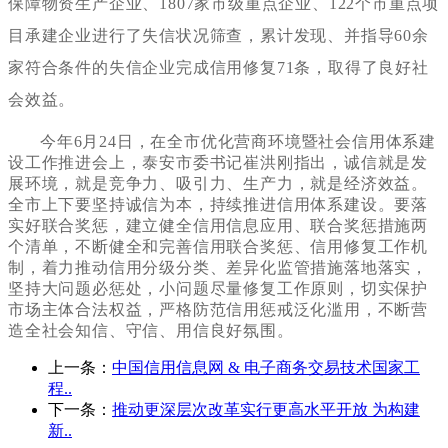
保障物资生产企业、1807家市级重点企业、122个市重点项
目承建企业进行了失信状况筛查，累计发现、并指导60余
家符合条件的失信企业完成信用修复71条，取得了良好社
会效益。
今年
6月24日，在全市优化营商环境暨社会信用体系建
设工作推进会上，泰安市委书记崔洪刚指出，诚信就是发
展环境，就是竞争力、吸引力、生产力，就是经济效益。
全市上下要坚持诚信为本，持续推进信用体系建设。要落
实好联合奖惩，建立健全信用信息应用、联合奖惩措施两
个清单，不断健全和完善信用联合奖惩、信用修复工作机
制，着力推动信用分级分类、差异化监管措施落地落实，
坚持大问题必惩处，小问题尽量修复工作原则，切实保护
市场主体合法权益，严格防范信用惩戒泛化滥用，不断营
造全社会知信、守信、用信良好氛围。
上一条：
中国信用信息网 & 电子商务交易技术国家工
程..
下一条：
推动更深层次改革实行更高水平开放 为构建
新..