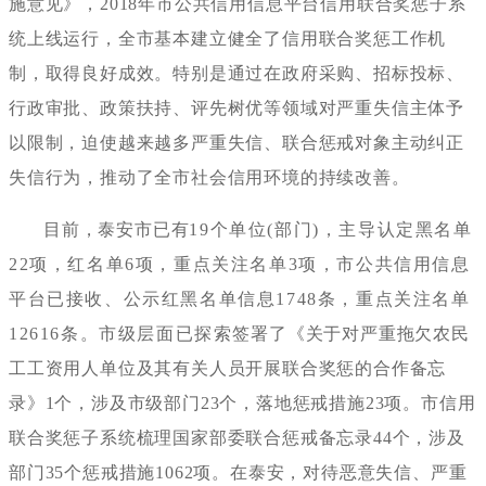
施意见》，2018年市公共信用信息平台信用联合奖惩子系
统上线运行，全市基本建立健全了信用联合奖惩工作机
制，取得良好成效。特别是通过在政府采购、招标投标、
行政审批、政策扶持、评先树优等领域对严重失信主体予
以限制，迫使越来越多严重失信、联合惩戒对象主动纠正
失信行为，推动了全市社会信用环境的持续改善。
目前，泰安市已有
19个单位(部门)，主导认定黑名单
22项，红名单6项，重点关注名单3项，市公共信用信息
平台已接收、公示红黑名单信息1748条，重点关注名单
12616条。市级层面已探索签署了《关于对严重拖欠农民
工工资用人单位及其有关人员开展联合奖惩的合作备忘
录》1个，涉及市级部门23个，落地惩戒措施23项。市信用
联合奖惩子系统梳理国家部委联合惩戒备忘录44个，涉及
部门35个惩戒措施1062项。在泰安，对待恶意失信、严重